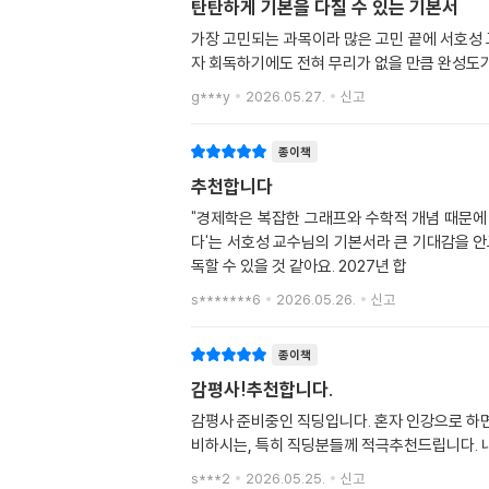
탄탄하게 기본을 다질 수 있는 기본서
가장 고민되는 과목이라 많은 고민 끝에 서호성 
자 회독하기에도 전혀 무리가 없을 만큼 완성도가
g***y
2026.05.27.
신고
종이책
추천합니다
"경제학은 복잡한 그래프와 수학적 개념 때문에
다'는 서호성 교수님의 기본서라 큰 기대감을 
독할 수 있을 것 같아요. 2027년 합
s*******6
2026.05.26.
신고
종이책
감평사!추천합니다.
감평사 준비중인 직딩입니다. 혼자 인강으로 
비하시는, 특히 직딩분들께 적극추천드립니다. 
s***2
2026.05.25.
신고