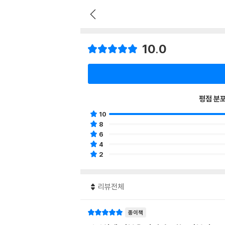
10.0
평점 분
10
8
6
4
2
리뷰전체
종이책