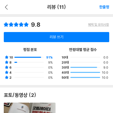
리뷰 (11)
한줄평
9.8
혜택 및 유의사항
리뷰 쓰기
평점 분포
연령대별 평균 점수
10
91%
10대
0.0
8
9%
20대
0.0
6
0%
30대
9.0
4
0%
40대
10.0
2
0%
50대
10.0
포토/동영상 (2)