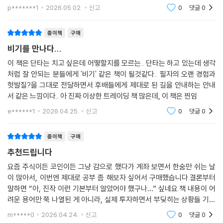
는 방법을 유연하게 접근할 수 있습니다. 시장 상황에 맞는 맞춤형 전략으
p*******1
2026.05.02.
신고
0
댓글
0
로 수익 실현에
종이책
구매
비기를 만나다...
이 책은 단타는 치고 싶은데 어떻할지를 모르는.. 단타는 하고 있는데 생각
처럼 잘 안되는 분들에게 '비기' 같은 책이 될것같다.. 필자의 오랜 경험과
헛발질?을 그대로 전달하면서 후배들에게 제대로 된 길을 안내하는 안내
서 같은 느낌이다.. 아 진짜 이상한 트레이딩 책 많은데, 이 책은 찐임
e******1
2026.04.25.
신고
0
댓글
0
종이책
구매
추천드립니다
요즘 주식이든 코인이든 그냥 감으로 했다가 계좌 보면서 한숨만 쉬는 날
이 많아서, 이번엔 제대로 공부 좀 해보자 싶어서 구매했습니다.결론부터
말하면 “아, 진작 이런 기본부터 알았어야 했구나…” 싶네요.책 내용이 어
려운 용어만 쭉 나열된 게 아니라, 실제 투자하면서 부딪히는 상황들 기준
으로 설명해줘서 이해가 잘 됩니다.특히 매도 타이밍이나 리스크 관리 같
m*****0
2026.04.24.
신고
0
댓글
0
은 부분은, 괜히