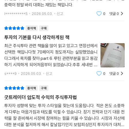
중력이 정말 바리 대회는 재밌는 책입니다.
l**********5
2026.05.03.
신고
0
댓글
0
종이책
구매
투자의 기본을 다시 생각하게된 책
최근 주식투타 관련 책들을 많이 읽고 있고그 연장선에서
선택한 책입니다첫 70페이지 정도까지는 실망했었습니
다그래서 목차를 찾아 part 6. 루틴 관련부분을 읽고 동감
하기 시작하게 되어처음부터 읽었습니다.추후 세네번 반
복해서 정독할 계획입니다.투자 전반에 대한 인사이트를
s****9
2026.05.03.
신고
0
댓글
0
정비하는데 큰 보탬이 될거라 기대됩니다.
종이책
구매
굿트레이더 압도적 수익의 주식투자법
투자자 성향에 맞는 투자 스타일을 찾는데 도움됩니다. 적은 돈도 소중하
게 다루는 마음가짐과 태도를 익힐 수 있습니다. 장기 전략과 단기 대응 전
략을 잘 준비해서 시장에 참여하는 힘을 키울 수 있습니다. 시장과 자산에
대한 분석을 철저하게 해서 칼날잡기인지 보텀피싱인지 투자자가 대처하