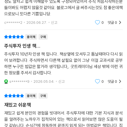
성도 알차고 쉽게 이해할수 있도록 구성되어있어서 주식 처음시작하는분
들이봐도 어렵지 않을것 같아요. 블로그에서 글 써주시는것도 참 좋은데책
으로보니 또다른 기쁨입니당.
c*******2
2026.06.27.
신고
0
댓글
0
종이책
구매
주식투자 인생 책...
주식투자 10년차 인생 책 입니다.. 책상옆에 모셔두고 틈날때마다 다시 읽
어 보려합니다. 주식하면서 다른책 살필요 없이 그냥 이걸 교과서로 공부
하면 누구든 밥값은 할거라 생각됩니다,. 굿트레이더님 세상 밖에 이런 귀
한 정보를 주셔서 감사합니다.
s********9
2026.05.04.
신고
0
댓글
0
종이책
구매
재밌고 쉬운책
재밌고 쉽게 본인의 경험을 빗대어서. 주식투자에 대한 기본 지식과 분석
을 알려주는 노하우가 집적되어 있는 책으로서 읽어보면 많은 도움이 될
것 같습니다. 순식간에 정독하여 끝까지 읽게 되는 마법같은 책입니다. 집