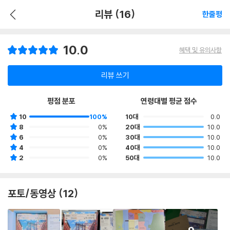
리뷰 (16)
한줄평
10.0
혜택 및 유의사항
리뷰 쓰기
평점 분포
연령대별 평균 점수
10
100%
10대
0.0
8
0%
20대
10.0
6
0%
30대
10.0
4
0%
40대
10.0
2
0%
50대
10.0
포토/동영상 (12)