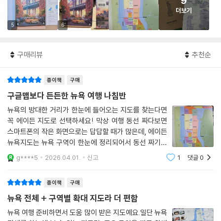
9
더보기
5
6
구매리뷰
추천순
종이책
구매
구글맵보다 든든한 뉴욕 여행 나침반
뉴욕의 방대한 거리가 한눈에 들어오는 지도를 찾는다면
꼭 에이든 지도로 선택하세요! 막상 여행 동선 짜다보면
스마트폰의 작은 화면으로는 답답할 때가 많은데, 에이든
뉴욕지도는 뉴욕 구역이 한눈에 정리되어서 동선 짜기도
편하고 큼지막한 랜드마크가 표시되어 있어서 꼭 빼놓지
g****5
2026.04.01.
신고
1
댓글
0
않고 가야하는 곳이 어딘지도 바로바로 캐치됩니다. 게다
가 특수 방수 종이의 재질이에요. 비 오는
종이책
구매
뉴욕 전체 + 구역별 확대 지도라 더 편함
뉴욕 여행 준비하면서 도움 많이 받은 지도예요.일단 뉴욕