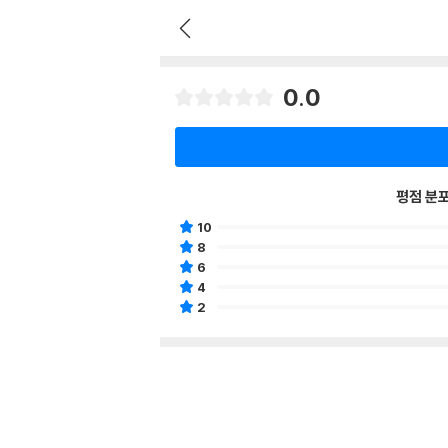
0.0
평점 분
10
8
6
4
2