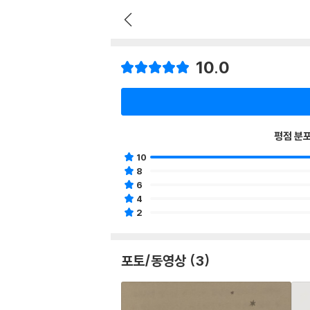
10.0
평점 분
10
8
6
4
2
포토/동영상 (3)