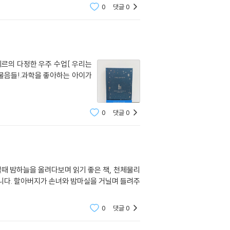
0
댓글
0
베르의 다정한 우주 수업[ 우리는
물음들!.과학을 좋아하는 아이가
0
댓글
0
럴때 밤하늘을 올려다보며 읽기 좋은 책, 천체물리
니다. 할아버지가 손녀와 밤마실을 거닐며 들려주
0
댓글
0