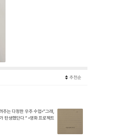
추천순
려주는 다정한 우주 수업▫️”그래,
 탄생했단다.“ ▫️영화 프로젝트