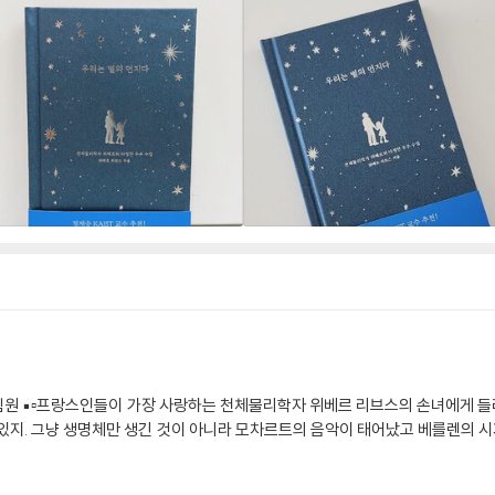
 열림원 ▪️▫️프랑스인들이 가장 사랑하는 천체물리학자 위베르 리브스의 손녀에게 들
있지. 그냥 생명체만 생긴 것이 아니라 모차르트의 음악이 태어났고 베를렌의 시가