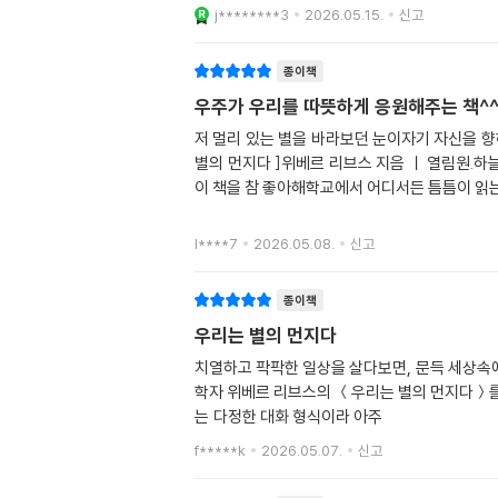
j********3
2026.05.15.
신고
종이책
우주가 우리를 따뜻하게 응원해주는 책^
저 멀리 있는 별을 바라보던 눈이자기 자신을 향
별의 먼지다 ]위베르 리브스 지음 ㅣ 열림원.
이 책을 참 좋아해학교에서 어디서든 틈틈이 
l****7
2026.05.08.
신고
종이책
우리는 별의 먼지다
치열하고 팍팍한 일상을 살다보면, 문득 세상속에
학자 위베르 리브스의 ＜우리는 별의 먼지다＞를
는 다정한 대화 형식이라 아주
f*****k
2026.05.07.
신고