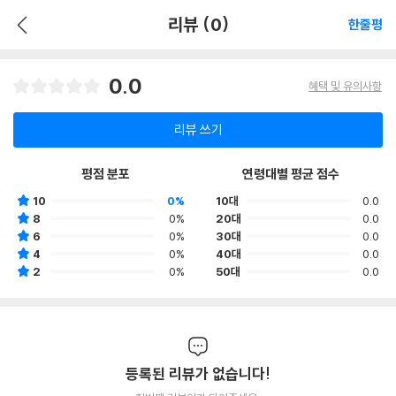
리뷰 (0)
한줄평
0.0
혜택 및 유의사항
리뷰 쓰기
평점 분포
연령대별 평균 점수
10
0%
10대
0.0
8
0%
20대
0.0
6
0%
30대
0.0
4
0%
40대
0.0
2
0%
50대
0.0
등록된 리뷰가 없습니다!