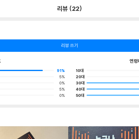
리뷰 (22)
리뷰 쓰기
포
연령
91%
10대
5%
20대
0%
30대
5%
40대
0%
50대