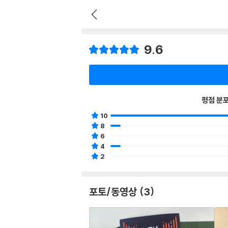
9.6
평점 분
10
8
6
4
2
포토/동영상 (3)