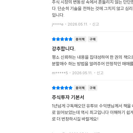
주식 시장의 변동성 속에서 흔들리지 않는 단단한
다. 단순히 기술을 전하는 것에 그치지 않고 심
입니다.
j****e
2026.05.11.
신고
종이책
구매
강추합니다.
평소 신뢰하는 내용을 집대성하여 한 권의 책으로
분할매수 하는 방법을 알려주어 안정적인 매매를
m*****5
2026.05.11.
신고
종이책
구매
주식투자 기본서
1년넘게 구독해오던 유투브 수익맨님께서 책을 
로 읽어보았는데 역시 최고입니다 이해하기 쉽
로 더 번창하시길 바랄게요!