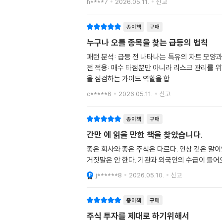
h****7
2026.05.11.
신고
종이책
구매
누구나 오를 종목을 찾는 급등의 법칙
패턴 분석: 급등 전 나타나는 특유의 차트 모양
전 적용: 매수 타점뿐만 아니라 리스크 관리를
을 점검하는 가이드 역할을 합
c*****6
2026.05.11.
신고
종이책
구매
간만 에 읽을 만한 책을 찾았습니다.
좋은 회사와 좋은 주식은 다르다. 인상 깊은 말이
거짓말은 안 한다. 기관과 외국인의 수급이 들어
j******8
2026.05.10.
신고
종이책
구매
주식 투자를 제대로 하기위해서