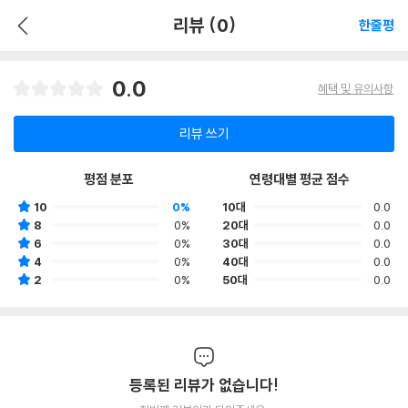
리뷰 (0)
한줄평
0.0
혜택 및 유의사항
리뷰 쓰기
평점 분포
연령대별 평균 점수
10
0%
10대
0.0
8
0%
20대
0.0
6
0%
30대
0.0
4
0%
40대
0.0
2
0%
50대
0.0
등록된 리뷰가 없습니다!