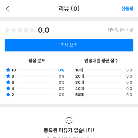
리뷰 (0)
한줄평
0.0
혜택 및 유의사항
리뷰 쓰기
평점 분포
연령대별 평균 점수
10
0%
10대
0.0
8
0%
20대
0.0
6
0%
30대
0.0
4
0%
40대
0.0
2
0%
50대
0.0
등록된 리뷰가 없습니다!