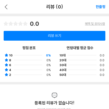
리뷰 (0)
한줄평
0.0
혜택 및 유의사항
리뷰 쓰기
평점 분포
연령대별 평균 점수
10
0%
10대
0.0
8
0%
20대
0.0
6
0%
30대
0.0
4
0%
40대
0.0
2
0%
50대
0.0
등록된 리뷰가 없습니다!