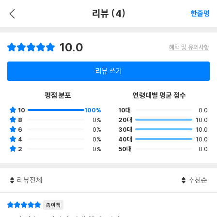
리뷰 (4)
한줄평
10.0
혜택 및 유의사항
리뷰 쓰기
평점 분포
연령대별 평균 점수
10
100%
10대
0.0
8
0%
20대
10.0
6
0%
30대
10.0
4
0%
40대
10.0
2
0%
50대
0.0
리뷰전체
추천순
종이책