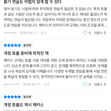
듣기 연습도 어렵지 않게 할 수 있다
영어 듣기도 시험에 따라 최적화된 연습이 필요한 것 같습니다. 특히 토플
과 같은 시험은 단순히 듣고 넘어가는게 아니라 듣고 제대로 들었는지 파
악하는 연습이 필요합니다. 처음부터 어려운 문제보다는 중간 정도의 난이
도로 연습할 이유입니다. 해커스의 인터미디엇 교재는 이런 조건을 충족하
고 있습니다. 아는 것과 모르는 것을 확실히 파악한다면 나중에 더 어려운
c*****o
2026.05.17.
신고
0
댓글
0
문제도 어렵지
종이책
개정 토플 준비에 최적인 책
해커스 교재는 토플 시험 대비를 위한 교재 중에서 뛰어난 구성을 자랑합
니다. 단순히 문제 풀이에 그치지 않고, 문제를 체계적으로 유형화, 주제별
로 나눠 학습의 깊이를 더해줍니다. 다양한 주제별 연습을 통해 시험 전반
을 폭넓게 경험할 수 있어, 본격적인 대비에 들어가기 전 실력을 다지는 데
적합합니다. 특히 독학하는 학습자에게는 친절한 설명과 체계적인 구성 덕
a*******7
2026.05.17.
신고
0
댓글
0
분에 큰 도움
종이책
개정 토플도 역시 해커스