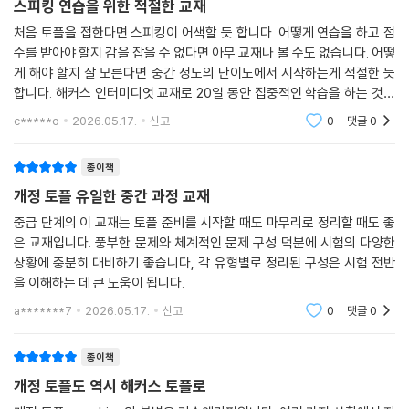
스피킹 연습을 위한 적절한 교재
처음 토플을 접한다면 스피킹이 어색할 듯 합니다. 어떻게 연습을 하고 점
수를 받아야 할지 감을 잡을 수 없다면 아무 교재나 볼 수도 없습니다. 어떻
게 해야 할지 잘 모른다면 중간 정도의 난이도에서 시작하는게 적절한 듯
합니다. 해커스 인터미디엇 교재로 20일 동안 집중적인 학습을 하는 것을
추천합니다. 실력이 오르면서 앞으로의 학습 전략도 정할 수 있을 것입니
c*****o
2026.05.17.
신고
0
댓글
0
다.
종이책
개정 토플 유일한 중간 과정 교재
중급 단계의 이 교재는 토플 준비를 시작할 때도 마무리로 정리할 때도 좋
은 교재입니다. 풍부한 문제와 체계적인 문제 구성 덕분에 시험의 다양한
상황에 충분히 대비하기 좋습니다, 각 유형별로 정리된 구성은 시험 전반
을 이해하는 데 큰 도움이 됩니다.
a*******7
2026.05.17.
신고
0
댓글
0
종이책
개정 토플도 역시 해커스 토플로