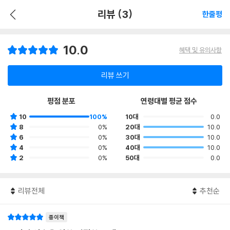
리뷰 (3)
한줄평
10.0
혜택 및 유의사항
리뷰 쓰기
평점 분포
연령대별 평균 점수
10
100%
10대
0.0
8
0%
20대
10.0
6
0%
30대
10.0
4
0%
40대
10.0
2
0%
50대
0.0
리뷰전체
추천순
종이책