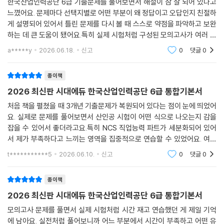
한국산업인력공단 6급 기출문제를 풀어보면서 해설이 참 잘 되어 있다고
느꼈어요. 문제마다 선택지별로 어떤 부분이 왜 정답이고 오답인지 친절하
게 설명되어 있어서 틀린 문제를 다시 볼 때 스스로 약점을 파악하고 보완
하는 데 큰 도움이 됐어요.특히 실제 시험처럼 구성된 모의고사가 여러 번
제공돼서 좋았어요. 시간 맞춰 풀어보면서 실전 감각을 익히고, 부족한 영
a*****y
2026.06.18.
신고
0
댓글
0
역을 미리 파악
종이책
2026 최신판 시대에듀 한국산업인력공단 6급 통합기본서
처음 책을 펼쳤을 때 3개년 기출문제가 복원되어 있다는 점이 눈에 띄었어
요. 실제로 문제를 풀어보면서 산인공 시험이 어떤 식으로 나오는지 감을
잡을 수 있어서 좋더라고요.특히 NCS 직업능력 파트가 세분화되어 있어
서 제가 부족하다고 느끼는 영역을 집중적으로 연습할 수 있었어요. 여러
유형의 문제들을 풀어보면서 문제 해결 능력을 키우는 데 도움이 많이 됐
t***********5
2026.06.10.
신고
0
댓글
0
어요.필기시험뿐만
종이책
2026 최신판 시대에듀 한국산업인력공단 6급 통합기본서
모의고사 문제를 풀면서 실제 시험처럼 시간 재고 연습했던 게 제일 기억
에 남아요. 실전처럼 풀어보니까 어느 부분에서 시간이 부족하고 어떤 유