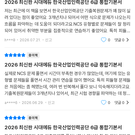
2026 최신판 시대에듀 한국산업인력공단 6급 통합기본서
저는 최근에 이 책을 보면서 한국산업인력공단 기출복원문제가 꽤 많이 실
려 있다는 점이 좋았어요. 3개년치나 되어서 어떤 식으로 문제가 나오는지
흐름을 파악하는 데 도움이 되더라고요.NCS 유형별로 문제들이 잘 정리
되어 있어서 취약한 부분을 집중적으로 연습하기 좋았어요. 특히 피듈형
문제 비중이 높다고 들었는데, 그 부분도 충분히 대비할 수 있도록 구성되
h***8
2026.07.21.
신고
0
댓글
0
어 있더라고요.최종
종이책
2026 최신판 시대에듀 한국산업인력공단 6급 통합기본서
실제로 NCS 문제 풀면서 시간이 부족한 경우가 많았는데, 여기에 있는 유
형별 문제들을 풀면서 시간 관리 연습을 많이 했어요. 특히 피듈형 문제들
은 처음에는 좀 헤맸는데, 여러 번 반복해서 풀다 보니 익숙해지더라고요.
기출복원문제들이 3개년치나 있어서, 최근 시험 경향을 파악하는 데 정말
도움이 많이 됐어요. 어떤 영역에서 주로 출제되는지, 문제 유형은 어떻게
a****6
2026.06.29.
신고
0
댓글
0
바뀌는지 감을
종이책
2026 최신판 시대에듀 한국산업인력공단 6급 통합기본서