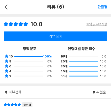
리뷰 (6)
한줄평
10.0
혜택 및 유의사항
리뷰 쓰기
평점 분포
연령대별 평균 점수
10
100%
10대
0.0
8
0%
20대
10.0
6
0%
30대
10.0
4
0%
40대
10.0
2
0%
50대
10.0
리뷰전체
추천순
종이책