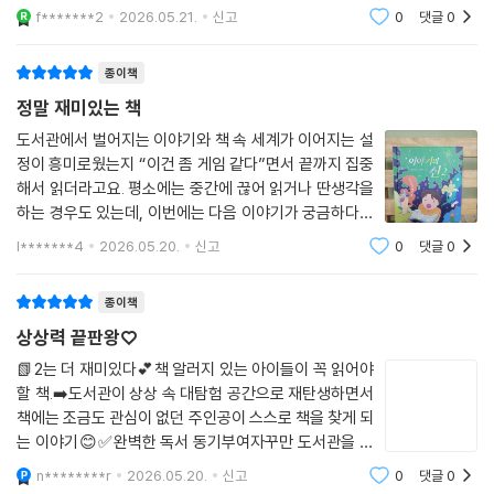
는 느낌이 들었다 🧐이책의 스토리는 책을 잘 읽지 않는
f*******2
2026.05.21.
신고
0
댓글
0
아이가 도서관에 가면서도 선뜻 책을 읽지 않고 엄마와의
약속은 지켜야 하는 마음에 고민을 하다
종이책
정말 재미있는 책
도서관에서 벌어지는 이야기와 책 속 세계가 이어지는 설
정이 흥미로웠는지 “이건 좀 게임 같다”면서 끝까지 집중
해서 읽더라고요. 평소에는 중간에 끊어 읽거나 딴생각을
하는 경우도 있는데, 이번에는 다음 이야기가 궁금하다며
스스로 계속 읽는 모습이 인상적이었습니다.특히 익숙한
l*******4
2026.05.20.
신고
0
댓글
0
책들이 등장하는 부분에서는 반가워했고, 이야기 속에서
또 다른 이야기가 이어지는 구조도 재미
종이책
상상력 끝판왕♡
📗2는 더 재미있다💕책 알러지 있는 아이들이 꼭 읽어야
할 책.➡️도서관이 상상 속 대탐험 공간으로 재탄생하면서
책에는 조금도 관심이 없던 주인공이 스스로 책을 찾게 되
는 이야기😊✅️완벽한 독서 동기부여자꾸만 도서관을 찾
게 만드는 할머니의 완벽한 스토리텔링!- 어딘가 나만의
n********r
2026.05.20.
신고
0
댓글
0
책이 있다?- 책을 음미하라!(절대 읽지마😏)- 독서록?