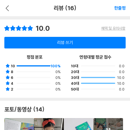
리뷰 (16)
한줄평
10.0
혜택 및 유의사항
리뷰 쓰기
평점 분포
연령대별 평균 점수
10
100%
10대
0.0
8
0%
20대
0.0
6
0%
30대
10.0
4
0%
40대
10.0
2
0%
50대
0.0
포토/동영상 (14)