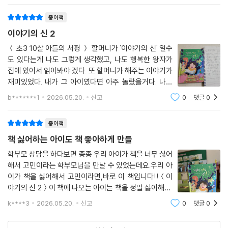
책 안 읽고 써도 돼~- 미래의 선물
종이책
이야기의 신 2
＜ 초3 10살 아들의 서평 ＞ 할머니가 '이야기의 신' 일수
도 있다는게 나도 그렇게 생각했고, 나도 행복한 왕자가
집에 있어서 읽어봐야 겠다. 또 할머니가 해주는 이야기가
재미있었다. 내가 그 아이였다면 아주 놀랐을거다. 나는
이 책을 책을 읽기 싫어하는 친구에게 추천하고 싶다.
b*******1
2026.05.20.
신고
0
댓글
0
종이책
책 싫어하는 아이도 책 좋아하게 만들
학부모 상담을 하다보면 종종 우리 아이가 책을 너무 싫어
해서 고민이라는 학부모님을 만날 수 있었는데요.우리 아
이가 책을 싫어해서 고민이라면,바로 이 책입니다!!＜이
야기의 신 2＞이 책에 나오는 아이는 책을 정말 싫어해요.
학원 대신 선택한 도서관에서 책은 안 읽고 딴짓을 하고
k****3
2026.05.20.
신고
0
댓글
0
있었는데요.바로 그때 이상한 할머니를 만나게 됩니다.어
딘가 낯익다고요?맞아요. 1권에서도 재밌는