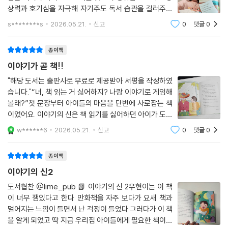
상력과 호기심을 자극해 자기주도 독서 습관을 길러주게
된다.✔️ 아이들과 도서관을 가면 막상 어떤책을 선택 해
s********s
2026.05.21.
신고
0
댓글
0
야 하는지쭈뼛거리는 아이들에게 책과 어떻게 친해져야
하는지 도서관이라는 공간이 부담스럽
종이책
이야기가 곧 책!!
"해당 도서는 출판사로 무료로 제공받아 서평을 작성하였
습니다."“너, 책 읽는 거 싫어하지? 나랑 이야기로 게임해
볼래?”첫 문장부터 아이들의 마음을 단번에 사로잡는 책
이었어요. 이야기의 신은 책 읽기를 싫어하던 아이가 도서
관에서 신비한 할머니를 만나며 이야기의 재미를 알아가
w******6
2026.05.21.
신고
0
댓글
0
는 판타지 동화에요.주인공은 글자를 읽는 것도 힘들고 책
은 재미없는 거라고 생각하지만, 이야기
종이책
이야기의 신2
도서협찬 @lime_pub 📗 이야기의 신 2우현이는 이 책
이 너무 잼있다고 한다 만화책을 자주 보다가 요새 책과
멀어지는 느낌이 들면서 난 걱정이 들었다 그러다가 이 책
을 알게 되었고 딱 지금 우리집 아이들에게 필요한 책이라