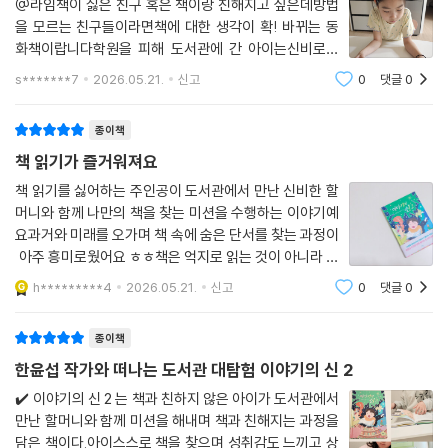
@라임책이 싫은 친구 혹은 책이랑 친해지고 싶은데방법
을 모르는 친구들이라면책에 대한 생각이 확! 바뀌는 동
화책이랍니다학원을 피해 도서관에 간 아이는신비로운
할머니를 만나게 되죠땅콩 알레르기처럼 책에도 알레르
s*******7
2026.05.21.
신고
0
댓글
0
기가 있다는것이에요할머니가 알려주는 알레르기 치료
법!아이와 할머니는 이야기로 게임을 시작합니다전
종이책
책 읽기가 즐거워져요
책 읽기를 싫어하는 주인공이 도서관에서 만난 신비한 할
머니와 함께 나만의 책을 찾는 미션을 수행하는 이야기예
요과거와 미래를 오가며 책 속에 숨은 단서를 찾는 과정이
아주 흥미로웠어요 ㅎㅎ책은 억지로 읽는 것이 아니라 궁
금해하고 상상하는 것부터 시작해도 된다는 메시지가 인
h*********4
2026.05.21.
신고
0
댓글
0
상적이었어요~ㅎㅎㅎ 책과 조금 더 가까워질 수 있는 계
기를 만들어 주었답니다 ~
종이책
한윤섭 작가와 떠나는 도서관 대탐험 이야기의 신 2
✔️ 이야기의 신 2 는 책과 친하지 않은 아이가 도서관에서
만난 할머니와 함께 미션을 해내며 책과 친해지는 과정을
담은 책이다.아이스스로 책을 찾으며 성취감도 느끼고 상