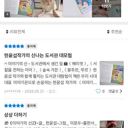
11
더보기
4
리뷰전체
추천순
종이책
한윤섭작가의 신나는 도서관 대모험
ෆ 이야기의 신 – 도서관에서 생긴 일 🏫＜해리엇＞, ＜서
찰을 전하는 아이＞, ＜숲속 가든＞,＜봉주르, 뚜르＞ 한
윤섭 작가와 함께 펼치는 도서관 대탐험이 책은 우리 시대
대표 이야기꾼으로 손꼽히는 한윤섭 작가의 ＜이야기의
신＞의 두 번째로 출간된 책이다 작년 겨울 1권을 읽고 특
c******9
2026.05.21.
신고
0
댓글
0
별하고 재미있는 이야기를 만드는 것은 보통의 사람들 모
두 가능하다는 것을 깨달으며 누구나
종이책
상상 더하기
🎁 《이야기의 신2》•글_ 한윤섭•그림_ 이로우•출판사_