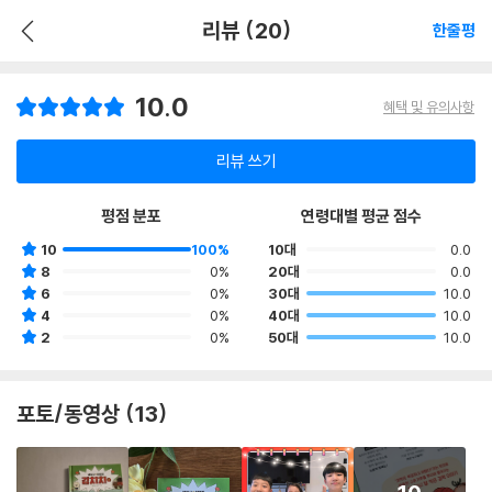
리뷰 (20)
한줄평
10.0
혜택 및 유의사항
리뷰 쓰기
평점 분포
연령대별 평균 점수
10
100%
10대
0.0
8
0%
20대
0.0
6
0%
30대
10.0
4
0%
40대
10.0
2
0%
50대
10.0
포토/동영상 (13)