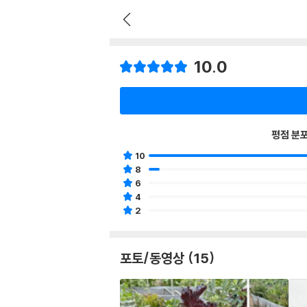
10.0
평점 분
10
8
6
4
2
포토/동영상 (15)