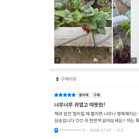
2
4
구매리뷰
종이책
구매
너무너무 귀엽고 따뜻한!
책과 잠깐 멀어질 때 펼치면 너무나 행복해지는
상승입니다 ♡♡ 꼭 한번씩 읽어보세요!! 저는 
t**********2
2026.07.07.
신고