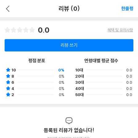
리뷰 (0)
한줄평
0.0
혜택 및 유의사항
리뷰 쓰기
평점 분포
연령대별 평균 점수
10
0%
10대
0.0
8
0%
20대
0.0
6
0%
30대
0.0
4
0%
40대
0.0
2
0%
50대
0.0
등록된 리뷰가 없습니다!