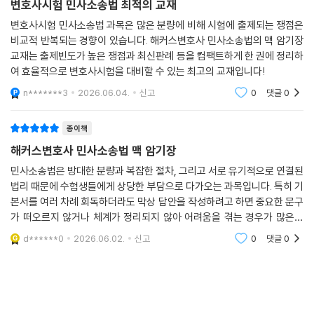
변호사시험 민사소송법 최적의 교재
변호사시험 민사소송법 과목은 많은 분량에 비해 시험에 출제되는 쟁점은
비교적 반복되는 경향이 있습니다. 해커스변호사 민사소송법의 맥 암기장
교재는 출제빈도가 높은 쟁점과 최신판례 등을 컴팩트하게 한 권에 정리하
여 효율적으로 변호사시험을 대비할 수 있는 최고의 교재입니다!
n*******3
2026.06.04.
신고
0
댓글
0
종이책
해커스변호사 민사소송법 맥 암기장
민사소송법은 방대한 분량과 복잡한 절차, 그리고 서로 유기적으로 연결된
법리 때문에 수험생들에게 상당한 부담으로 다가오는 과목입니다. 특히 기
본서를 여러 차례 회독하더라도 막상 답안을 작성하려고 하면 중요한 문구
가 떠오르지 않거나 체계가 정리되지 않아 어려움을 겪는 경우가 많은데
이러한 점에서 해커스변호사 민사소송법 암기장은 시험 대비를 위한 효율
d******0
2026.06.02.
신고
0
댓글
0
적인 암기 교재라