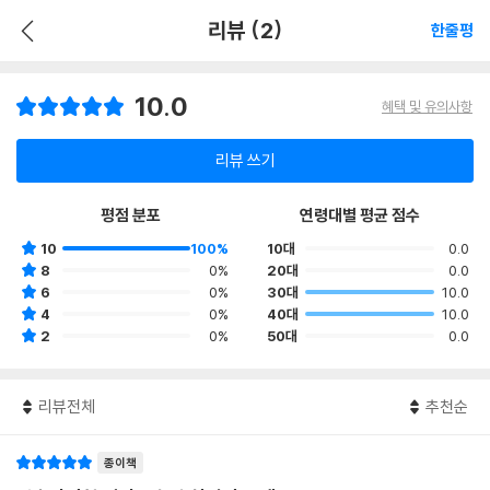
리뷰 (2)
한줄평
10.0
혜택 및 유의사항
리뷰 쓰기
평점 분포
연령대별 평균 점수
10
100%
10대
0.0
8
0%
20대
0.0
6
0%
30대
10.0
4
0%
40대
10.0
2
0%
50대
0.0
리뷰전체
추천순
종이책