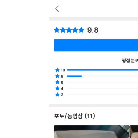
9.8
평점 분
10
8
6
4
2
포토/동영상 (11)