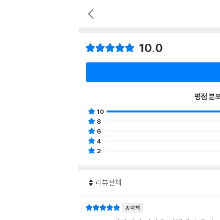
10.0
평점 분
10
8
6
4
2
리뷰전체
종이책