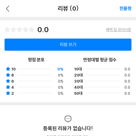
리뷰 (0)
한줄평
0.0
혜택 및 유의사항
리뷰 쓰기
평점 분포
연령대별 평균 점수
10
0%
10대
0.0
8
0%
20대
0.0
6
0%
30대
0.0
4
0%
40대
0.0
2
0%
50대
0.0
등록된 리뷰가 없습니다!