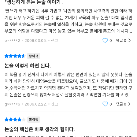
『생생하게 듣는 논술 이야기』
‘글쓰기’라고 하기엔 너무 가볍고 ‘나만의 창의적인 사고력의 발현’이라 하
기엔 너무 무거운 피해 갈 수 없는 21세기 교육의 화두 논술! 대학 입시만
을 위한 학습으로서의 논술에 일침을 가하고, 논술 학원에 보내는 것으로
부모의 역할을 다했다고 마음 놓고 있는 학부모 들에게 충고의 메시지를
보내며, 논술을 처음 시작하는 부모와 자녀들에게 애정어린 수다를 맘껏
e*****2
2006.03.05.
신고
0
댓글
0
풀어 놓고
종이책
논술 이렇게 하면 된다.
이 책을 읽기 전까지 나에게 이렇게 많은 편견이 있는지 알지 못햇다. 논술
이라 하면 당연히 대입논술을 떠올렸으며, 글쓰기도 나중에 때가 되어 영
어,수학처럼 가르치고 익히면 된다고 생각했으며, 또 책읽기만 잘하면 구
지 논술은 신경쓰지 않아도저절로 잘할것이라고 막연한 기대를 하고 있었
으며, 그래서 소위 권장도서라는 책을 아이의 수준에 상관없이 읽혔으며,8
g*****6
2006.02.22.
신고
0
댓글
0
살은 아직 논술
종이책
논술의 핵심은 바로 생각의 힘이다.