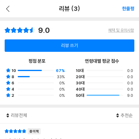
리뷰 (3)
한줄평
9.0
혜택 및 유의사항
리뷰 쓰기
평점 분포
연령대별 평균 점수
10
67%
10대
0.0
8
33%
20대
0.0
6
0%
30대
0.0
4
0%
40대
0.0
2
0%
50대
9.0
리뷰전체
추천순
종이책