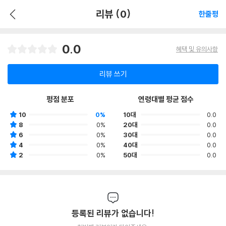
리뷰 (0)
한줄평
0.0
혜택 및 유의사항
리뷰 쓰기
평점 분포
연령대별 평균 점수
10
0%
10대
0.0
8
0%
20대
0.0
6
0%
30대
0.0
4
0%
40대
0.0
2
0%
50대
0.0
등록된 리뷰가 없습니다!