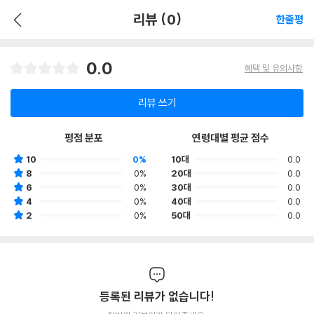
리뷰 (0)
한줄평
0.0
혜택 및 유의사항
리뷰 쓰기
평점 분포
연령대별 평균 점수
10
0%
10대
0.0
8
0%
20대
0.0
6
0%
30대
0.0
4
0%
40대
0.0
2
0%
50대
0.0
등록된 리뷰가 없습니다!