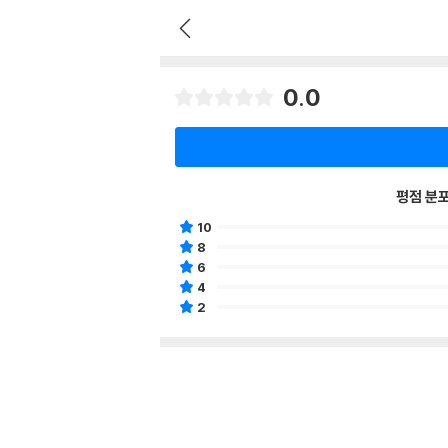
0.0
평점 분
10
8
6
4
2