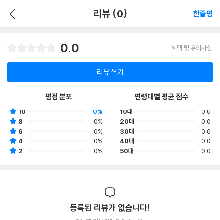
리뷰 (0)
한줄평
0.0
혜택 및 유의사항
리뷰 쓰기
평점 분포
연령대별 평균 점수
10
0%
10대
0.0
8
0%
20대
0.0
6
0%
30대
0.0
4
0%
40대
0.0
2
0%
50대
0.0
등록된 리뷰가 없습니다!