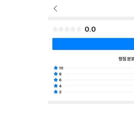
0.0
평점 분
10
8
6
4
2