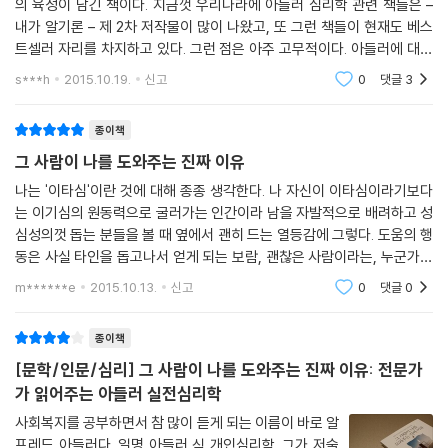
의 육성이 담긴 책이다. 지금껏 우리나라에 아들러 심리학 관련 책들은 –
내가 알기론 – 제 2차 저작물이 많이 나왔고, 또 그런 책들이 현재도 베스
트셀러 자리를 차지하고 있다. 그런 점은 아주 고무적이다. 아들러에 대한
관심이 그만큼 높다는 증거이기도 하니까. 이제 그런 2차 저작물에서
s***h
2015.10.19.
신고
0
댓글
3
종이책
그 사람이 나를 도와주는 진짜 이유
나는 '이타심'이란 것에 대해 종종 생각한다. 나 자신이 이타심이라기보다
는 이기심의 원동력으로 굴러가는 인간이라 남을 자발적으로 배려하고 성
심성의껏 돕는 분들을 볼 때 옆에서 괜히 드는 열등감에 그렇다. 도움의 행
동은 사실 타인을 돕고나서 얻게 되는 보람, 괜찮은 사람이라는, 누군가에
게 중요한 사람이 되었다는 자기만족, 또는 타인의 도움을 거절하여 내가
m******e
2015.10.13.
신고
0
댓글
0
미움받을 기회를
종이책
[문학/인문/심리] 그 사람이 나를 도와주는 진짜 이유: 전문가
가 읽어주는 아들러 실전심리학
사회복지를 공부하면서 참 많이 듣게 되는 이름이 바로 알
프레드 아들러다. 일명 아들러 식 개인심리학. 그가 저술