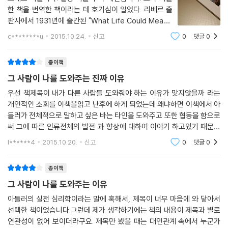
한 책을 번역한 책이라는 데 호기심이 일었다. 리베르 출
판사에서 1931년에 출간된 "What Life Could Mean t
o You II"라는 원전을 새로이 번역해서 ＜그 사람이 나를
c********u
2015.10.24.
신고
0
댓글
0
도와주려는 진짜 이유＞라는 제목으로 출간했다. 원전 시
리즈로 1929년 작 "행복해지는 관심(The
종이책
그 사람이 나를 도와주는 진짜 이유
우선 책제목이 내가 다른 사람들 도와줘야 하는 이유가 맞지않을까 라는
개인적인 소회를 이책을읽고 난후에 하게 되었는데 왜냐하면 이책에서 아
들러가 전체적으로 말하고 싶은 바는 타인을 도와주고 또한 협동을 함으로
써 그에 따른 인류전체의 발전 과 향상에 대하여 이야기 하고있기 때문이
다알프레드 아들러 라는 심리학자를 이책으로 처음 만나기도 하였는데 이
l******4
2015.10.20.
신고
0
댓글
0
책을 통해 그의 생각
종이책
그 사람이 나를 도와주는 이유
아들러의 실전 심리학이라는 말에 혹해서, 제목이 너무 마음에 와 닿아서
선택한 책이었습니다.그런데 제가 생각하기에는 책의 내용이 제목과 별로
연관성이 없어 보이더라구요. 제목만 봤을 때는 대인관계 속에서 누군가