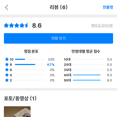
리뷰 (6)
한줄평
8.6
혜택 및 유의사항
리뷰 쓰기
평점 분포
연령대별 평균 점수
10
33%
10대
0.0
8
67%
20대
0.0
6
0%
30대
0.0
4
0%
40대
9.0
2
0%
50대
9.0
포토/동영상 (1)