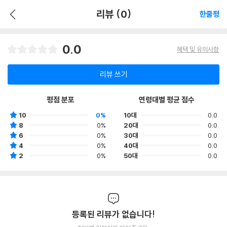
리뷰 (0)
한줄평
0.0
혜택 및 유의사항
리뷰 쓰기
평점 분포
연령대별 평균 점수
10
0%
10대
0.0
8
0%
20대
0.0
6
0%
30대
0.0
4
0%
40대
0.0
2
0%
50대
0.0
등록된 리뷰가 없습니다!