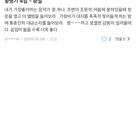
황병기 4집 - 춘설
내가 가장좋아하는 음악가 중 하나. 주변이 조용히 어둠에 묻혀있을때 창
문을 열고 이 앨범을 들어보라. 가랑비가 대지를 촉촉히 젖어들게 하는 밤
에 홍종진의 대금소리를 들어보라. 찡~~~하고 뭉클한 감동이 밀려올테
다. 곱씹어 들을 수록 더욱 좋다.
s*****k
2009.05.08.
신고
2
댓글
0