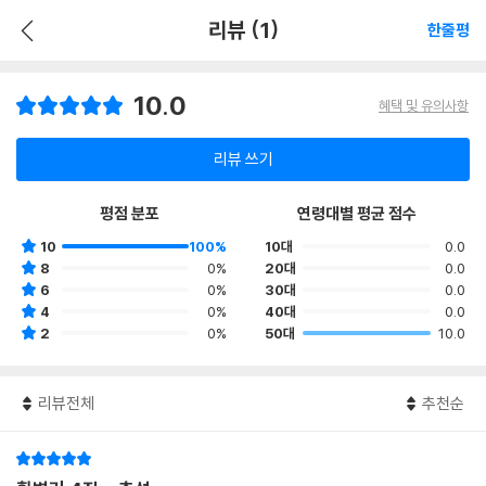
리뷰 (1)
한줄평
10.0
혜택 및 유의사항
리뷰 쓰기
평점 분포
연령대별 평균 점수
10
100%
10대
0.0
8
0%
20대
0.0
6
0%
30대
0.0
4
0%
40대
0.0
2
0%
50대
10.0
리뷰전체
추천순