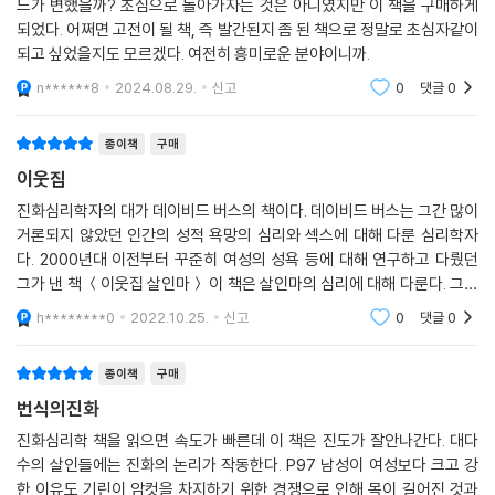
드가 변했을까? 초심으로 돌아가자는 것은 아니였지만 이 책을 구매하게
되었다. 어쩌면 고전이 될 책, 즉 발간된지 좀 된 책으로 정말로 초심자같이
되고 싶었을지도 모르겠다. 여전히 흥미로운 분야이니까.
n******8
2024.08.29.
신고
0
댓글
0
종이책
구매
이웃집
진화심리학자의 대가 데이비드 버스의 책이다. 데이비드 버스는 그간 많이
거론되지 않았던 인간의 성적 욕망의 심리와 섹스에 대해 다룬 심리학자
다. 2000년대 이전부터 꾸준히 여성의 성욕 등에 대해 연구하고 다뤘던
그가 낸 책 ＜이웃집 살인마＞ 이 책은 살인마의 심리에 대해 다룬다. 그리
고 삐뚫어진 욕망, 살인 욕망에 대해 풀어낸다. 대다수의 피해자는 여성이
h********0
2022.10.25.
신고
0
댓글
0
고, 거의 모든
종이책
구매
번식의진화
진화심리학 책을 읽으면 속도가 빠른데 이 책은 진도가 잘안나간다. 대다
수의 살인들에는 진화의 논리가 작동한다. P97 남성이 여성보다 크고 강
한 이유도 기린이 암컷을 차지하기 위한 경쟁으로 인해 목이 길어진 것과