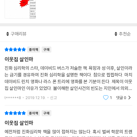
구매리뷰
추천순
종이책
구매
이웃집 살인마
진화 심리학의 스타, 데이비드 버스가 저술한 책. 욕망과 성 이후, 살인이라
는 금기를 경유하여 진화 심리학을 설명한 책이다. 참으로 찝찝하다. 마치
데이비드 린치 영화나 라스 폰 트리에 영화를 본 기분이 든다. 제목이 이웃
집 살인마인 이유가 있었다. 불이해한 살인사건의 빈도는 지인에서 의외로
높게 나타난다고 한다. 또한 성별의 문제도 있다. 그동안 일부러 외면하거
t******8
2019.12.19.
신고
1
댓글
0
나 고개를
종이책
구매
이웃집 살인마
예전처럼 진화심리학 책을 많이 접하지는 않는다. 혹시 벌써 학문의 트렌