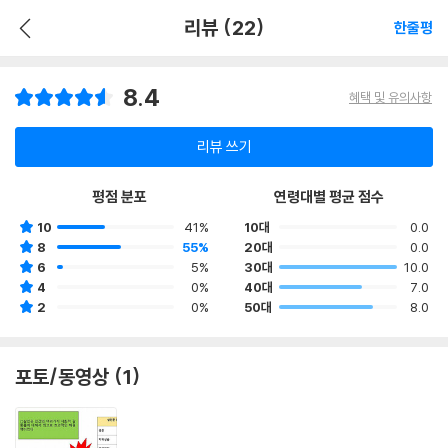
리뷰 (22)
한줄평
8.4
혜택 및 유의사항
리뷰 쓰기
평점 분포
연령대별 평균 점수
10
41%
10대
0.0
8
55%
20대
0.0
6
5%
30대
10.0
4
0%
40대
7.0
2
0%
50대
8.0
포토/동영상 (1)