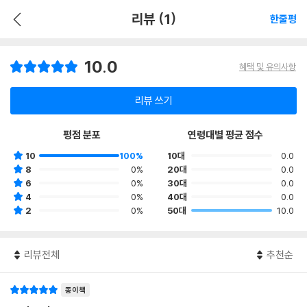
리뷰 (1)
한줄평
10.0
혜택 및 유의사항
리뷰 쓰기
평점 분포
연령대별 평균 점수
10
100%
10대
0.0
8
0%
20대
0.0
6
0%
30대
0.0
4
0%
40대
0.0
2
0%
50대
10.0
리뷰전체
추천순
종이책