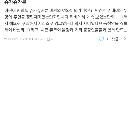
슈가슈가룬
어린이 만화책 슈가슈가룬 마계의 여와이되기위하요 인간계로 내려온 두
명의 주인공 정말재미있는만화입니다 티비에서 계속 보았는만화 ㄱ그래
서 책으로 구입해서 시리즈로 읽고있는데 역시 재미있네요 등장인물 쇼콜
라와 바닐라 그리고 시종 듀크와 블랑카 기타 등장인물들과 함께 만드러
가는스토리가 베리굿 여왕이 되기위하여 하트를 모으려고 지구에 내려운
f*****2
2010.09.15.
신고
0
댓글
0
두주인공이 인간