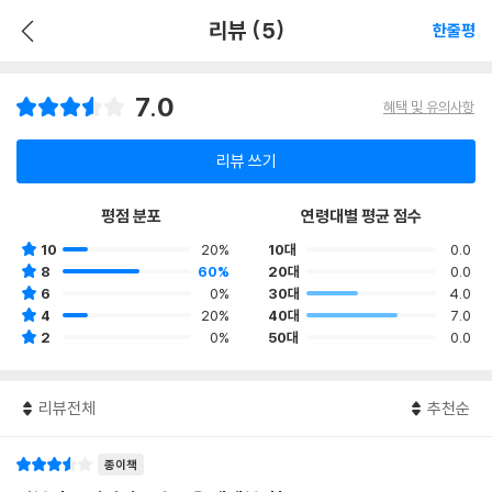
리뷰 (5)
한줄평
7.0
혜택 및 유의사항
리뷰 쓰기
평점 분포
연령대별 평균 점수
10
20%
10대
0.0
8
60%
20대
0.0
6
0%
30대
4.0
4
20%
40대
7.0
2
0%
50대
0.0
리뷰전체
추천순
종이책