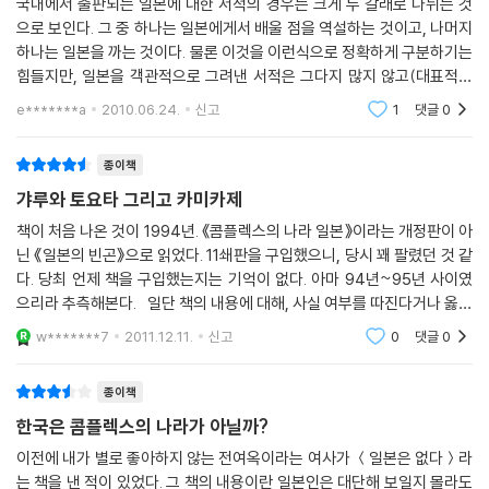
국내에서 출판되는 일본에 대한 서적의 경우는 크게 두 갈래로 나뉘는 것
으로 보인다. 그 중 하나는 일본에게서 배울 점을 역설하는 것이고, 나머지
하나는 일본을 까는 것이다. 물론 이것을 이런식으로 정확하게 구분하기는
힘들지만, 일본을 객관적으로 그려낸 서적은 그다지 많지 않고(대표적으
로는 이원복 교수의 '먼나라 이웃나라'가 있다), 대부분 이런 두 경향성 중
e*******a
2010.06.24.
신고
1
댓글
0
에 하나를 택하
종이책
갸루와 토요타 그리고 카미카제
책이 처음 나온 것이 1994년. 《콤플렉스의 나라 일본》이라는 개정판이 아
닌 《일본의 빈곤》으로 읽었다. 11쇄판을 구입했으니, 당시 꽤 팔렸던 것 같
다. 당최 언제 책을 구입했는지는 기억이 없다. 아마 94년~95년 사이였
으리라 추측해본다. 일단 책의 내용에 대해, 사실 여부를 따진다거나 옳고
그름을 논할 생각은 없다. 16년이 훌쩍 지난 ‘한물간’내용이라서가 아니다.
w*******7
2011.12.11.
신고
0
댓글
0
종이책
한국은 콤플렉스의 나라가 아닐까?
이전에 내가 별로 좋아하지 않는 전여옥이라는 여사가 ＜일본은 없다＞라
는 책을 낸 적이 있었다. 그 책의 내용이란 일본인은 대단해 보일지 몰라도