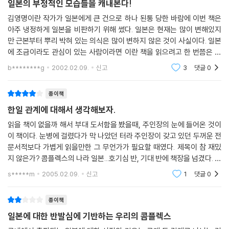
일본의 부정적인 모습들을 캐내본다!
김영명이란 작가가 일본에게 큰 건으로 하나 된통 당한 바람에 이번 책은
아주 냉정하게 일본을 비판하기 위해 썼다. 일본은 현재는 많이 변해있지
만 근본부터 뿌리 박혀 있는 의식은 많이 변하지 않은 것이 사실이다. 일본
에 조금이라도 관심이 있는 사람이라면 이란 책을 읽으려고 한 번쯤은 시
도를 해봤을 것이다. 중도에 포기한 경우도 많겠지만~~ ^^ 이 책 역시 국
b********g
2002.02.09.
신고
3
댓글
0
화와 칼의 내
종이책
한일 관계에 대해서 생각해보자.
읽을 책이 없을까 해서 부대 도서함을 봤을때, 주인장의 눈에 들어온 것이
이 책이다. 눈병에 걸렸다가 막 나았던 터라 주인장이 갖고 있던 두꺼운 전
문서적보다 가볍게 읽을만한 그 무언가가 필요할 때였다. 제목이 참 재밌
지 않은가? 콤플렉스의 나라 일본...호기심 반, 기대 반에 책장을 넘겼다. 이
책은 일본에 객원 연구원 자격으로 1년간 가 있던 저자가 일본에 대해 적은
s*****m
2005.02.09.
신고
1
댓글
0
책이
종이책
일본에 대한 반발심에 기반하는 우리의 콤플렉스