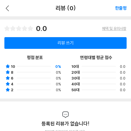
리뷰 (0)
한줄평
0.0
혜택 및 유의사항
리뷰 쓰기
평점 분포
연령대별 평균 점수
10
0%
10대
0.0
8
0%
20대
0.0
6
0%
30대
0.0
4
0%
40대
0.0
2
0%
50대
0.0
등록된 리뷰가 없습니다!