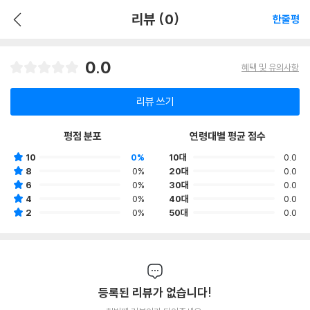
리뷰 (0)
한줄평
0.0
혜택 및 유의사항
리뷰 쓰기
평점 분포
연령대별 평균 점수
10
0%
10대
0.0
8
0%
20대
0.0
6
0%
30대
0.0
4
0%
40대
0.0
2
0%
50대
0.0
등록된 리뷰가 없습니다!