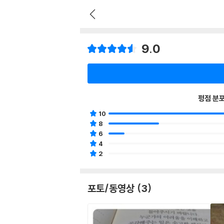
9.0
평점 분
10
8
6
4
2
포토/동영상 (3)