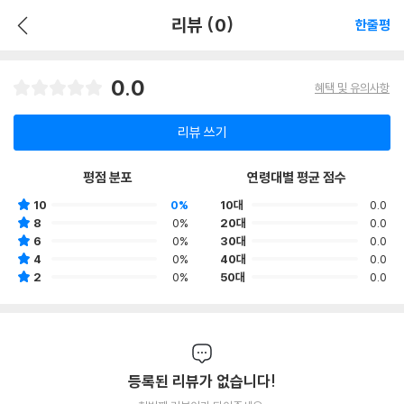
리뷰 (0)
한줄평
0.0
혜택 및 유의사항
리뷰 쓰기
평점 분포
연령대별 평균 점수
10
0%
10대
0.0
8
0%
20대
0.0
6
0%
30대
0.0
4
0%
40대
0.0
2
0%
50대
0.0
등록된 리뷰가 없습니다!