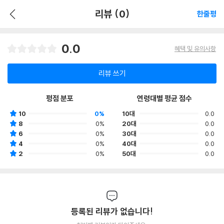
리뷰 (0)
한줄평
0.0
혜택 및 유의사항
리뷰 쓰기
평점 분포
연령대별 평균 점수
10
0%
10대
0.0
8
0%
20대
0.0
6
0%
30대
0.0
4
0%
40대
0.0
2
0%
50대
0.0
등록된 리뷰가 없습니다!