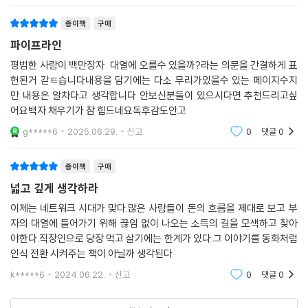
화. 시간과 노동을 맞바꾸는 삶에서 벗어나 지속
종이책
구매
파이프라인
평범한 사람이 백만장자 대열에 오를수 있을까?라는 의문을 간결하게 표
헌된거 갇ㅌ습니다내용을 담기에는 다소 무리가있을수 있는 페이지수지
만 내용은 알차다고 생각합니다 안보신분들이 있으시다면 추천드리고싶
어요백자 채우기가 참 힘드네요독후감도안고
g*****6
2025.06.29.
신고
0
댓글
0
종이책
구매
넓고 깊게 생각하라
이제는 네트워크 시대가 맞다.많은 사람들이 돈의 흐름을 제대로 보고 부
자의 대열에 들어가기 위해 끊임 없이 나오는 소득의 길을 모색하고 찾아
야한다.직장인으로 당장 먹고 살기에는 한계가 있다.그 이야기를 동화처럼
인식 전환 시켜주는 책이 아닐까 생각된다
k*****6
2024.06.22.
신고
0
댓글
0