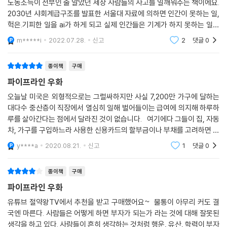
노동소득이 전부인 줄 알았던 세상 사람들의 사고를 일깨워주는 책이에요.
2030년 샤회계급구조를 발표한 서울대 자료에 의하면 인간이 못하는 일,
헉은.기피한 일을 ai가 하게 되고 실제 인간들은 기계가 하지 못하는 일을
한다는데.. 시스템소득의 중요성을 여실히 느끼게 합니다. 실제로 10여년
m*****i
2022.07.28.
신고
2
댓글
0
전 필요성을 느
종이책
구매
파이프라인 우화
오늘날 미국은 외형적으로는 그럴싸하지만 사실 7,200만 가구에 달하는
대다수 중산층이 직장에서 열심히 일해 벌어들이는 급여에 의지해 하루하
루를 살아간다는 점에서 달라진 것이 없습니다. 여기에다 그들이 집, 자동
차, 가구를 구입하느라 사용한 신용카드의 할부금이나 부채를 고려하면 그
들에게 모아둔 재산은 한 푼도 없는 셈입니다. 물론 예전에 비해 가구당 소
y****a
2020.08.21.
신고
1
댓글
0
득이 늘어난
종이책
구매
파이프라인 우화
유튜브 절약왕TV에서 추천을 받고 구매했어요~ 물통이 아무리 커도 결
국엔 마른다. 사람들은 어떻게 하면 부자가 되는가 라는 것에 대해 잘못된
생각을 하고 있다. 사람들이 흔히 생각하는 것처럼 행운, 유산, 학력이 부자