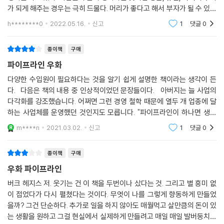
가 되게 해주는 경우는 극히 드물다. 머리가 좋다고 해서 부자가 될 수 있는
것도 아니다. 부란 근면, 인내, 계획 그리고 무엇보다 자기 자신을 통제할
h********0
2022.05.16.
신고
1
댓글
0
줄 아는 라
종이책
구매
파이프라인 우화
다양한 수입원이 필요하다는 것을 알기 쉽게 설명한 책이라는 생각이 든
다. 다음은 책의 내용 중 인상적이었던 문장들이다. 아버지는 늘 사업의
다각화를 강조했습니다. 어쩌면 그런 경영 철학 때문에 열두 개 업종에 달
하는 사업체를 운영했던 것인지도 모릅니다. "파이프라인이 하나면 생명
선도 하나뿐이다." 파이프라인이 생명선임을 강조하던 아버지는 몇 개의
m****n
2021.03.02.
신고
1
댓글
0
파이프라인
종이책
구매
우화 파이프라인
버크 헤지스 저. 웃기는 건 이 책을 두번이나 샀다는 것. 그리고 별 흥미 없
이 접었다가 다시 펼쳤다는 것이다. 무엇이 나를 그렇게 향동하게 만들었
을까? 그건 단순하다. 추가로 일을 하지 않아도 매월먹고 살만큼의 돈이 있
는 생활을 원하고 그걸 현실에서 실제하게 만들려고 매일 매일 발버둥치고