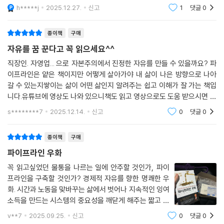
있기 때문이다. 그럼 왜 이게 극소수의 사람에게만 가능한가? 그 질문에 대
h*****j
2025.12.27.
신고
1
댓글
0
한 답이 이
종이책
구매
자유를 꿈 꾼다고 꼭 읽으세요^^
직장인. 자영업... 으로 자본주의에서 진정한 자유를 만들 수 있을까요? 파
이프라인은 얕은 책이지만 어떻게 살아가야 내 삶이 나은 방향으로 나아
갈 수 있는지쌓이는 삶이 어떤 삶인지 알려주는 쉽고 이해가 잘 가는 책입
니다.유튜브에 영상도 나와 있으니책도 읽고 영상으로도 도움 받으시면 좋
을 것 같아요.진장한 내 삶의 자유인이 되는 방법20대부터 읽으면 대박이
s********7
2025.12.14.
신고
0
댓글
0
고 40대가 읽어도
종이책
구매
파이프라인 우화
꼭 읽고싶었던 물통을 나르는 일에 안주할 것인가, 파이
프라인을 구축할 것인가? 경제적 자유를 향한 명쾌한 우
화. 시간과 노동을 맞바꾸는 삶에서 벗어나 지속적인 잉여
소득을 만드는 시스템의 중요성을 깨닫게 해주는 짧고 강
력한 메시지!물통을 나르는 일에 안주할 것인가, 파이프
v**7
2025.09.25.
신고
0
댓글
0
라인을 구축할 것인가? 경제적 자유를 향한 명쾌한 우