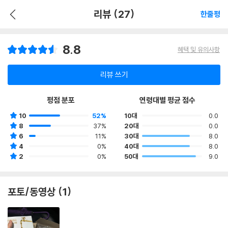
리뷰 (27)
한줄평
8.8
혜택 및 유의사항
리뷰 쓰기
평점 분포
연령대별 평균 점수
10
52%
10대
0.0
8
37%
20대
0.0
6
11%
30대
8.0
4
0%
40대
8.0
2
0%
50대
9.0
포토/동영상 (1)