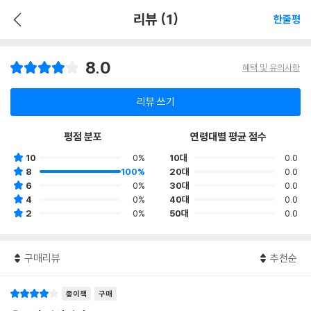
리뷰 (1)
한줄평
8.0
혜택 및 유의사항
리뷰 쓰기
평점 분포
연령대별 평균 점수
10
0%
10대
0.0
8
100%
20대
0.0
6
0%
30대
0.0
4
0%
40대
0.0
2
0%
50대
0.0
구매리뷰
추천순
종이책
구매