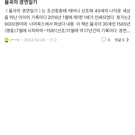
율곡의 경연일기
＜율곡의 경연일기＞는 조선중종때 태어나 선조때 49세의 나이로 세상
을 떠난 이이의 기록이디 2016년 1월에 제1판 1쇄가 인쇄되었다 정가는2
9000원이며 너머북스에서 펴냈다 내용: 이 책은 율곡이 30세인 1565년
(명종)7월에 시작하여~1581(선조)11월에 약 17년간의 기록이다. 경연이
란 임금과 신하가 서로 책도 읽고 토론도 하는 실제로는 임금이 신하에게
j***9
2022.02.28.
신고
0
댓글
0
한수 배우눈 자리이다.