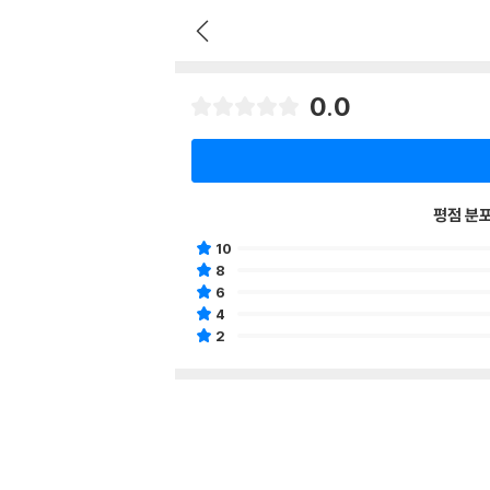
0.0
평점 분
10
8
6
4
2