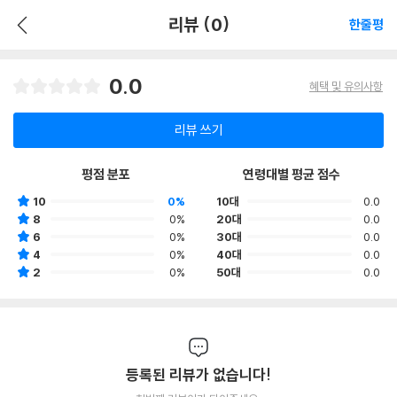
리뷰 (0)
한줄평
0.0
혜택 및 유의사항
리뷰 쓰기
평점 분포
연령대별 평균 점수
10
0%
10대
0.0
8
0%
20대
0.0
6
0%
30대
0.0
4
0%
40대
0.0
2
0%
50대
0.0
등록된 리뷰가 없습니다!