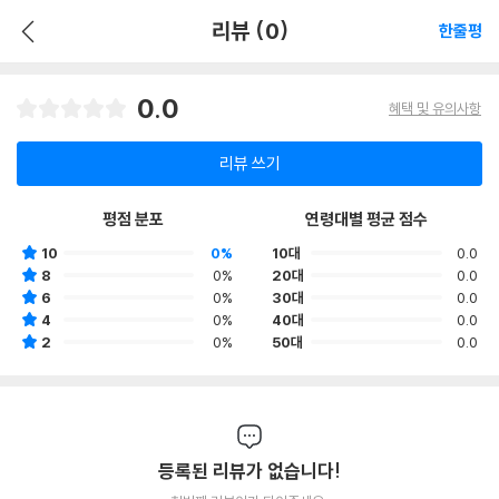
리뷰 (0)
한줄평
0.0
혜택 및 유의사항
리뷰 쓰기
평점 분포
연령대별 평균 점수
10
0%
10대
0.0
8
0%
20대
0.0
6
0%
30대
0.0
4
0%
40대
0.0
2
0%
50대
0.0
등록된 리뷰가 없습니다!