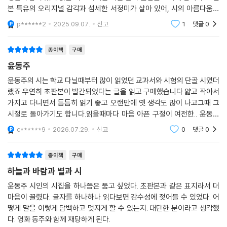
본 특유의 오리지널 감각과 섬세한 서정미가 살아 있어, 시의 아름다움과
순수한 정신을 온전히 경험할 수 있는 감동적인 작품입니다.
p******2
2025.09.07.
신고
1
댓글
0
종이책
구매
윤동주
윤동주의 시는 학교 다닐때부터 많이 읽었던 교과서와 시험의 단골 시였더
랬죠.우연히 초판본이 발간되었다는 글을 읽고 구매했습니다.얇고 작아서
가지고 다니면서 틈틈히 읽기 좋고 오랜만에 옛 생각도 많이 나고그때 그
시절로 돌아가기도 합니다.읽을때마다 마음 아픈 구절이 여전한.. 윤동주
의 시 입니다.
c******9
2026.07.29.
신고
0
댓글
0
종이책
구매
하늘과 바람과 별과 시
윤동주 시인의 시집을 하나쯤은 품고 싶었다. 초판본과 같은 표지라서 더
마음이 끌렸다. 글자를 하나하나 읽다보면 감수성에 젖어들 수 있었다. 어
떻게 말을 이렇게 담백하고 멋지게 할 수 있는지. 대단한 분이라고 생각했
다. 영화 동주와 함께 재탕하게 된다.