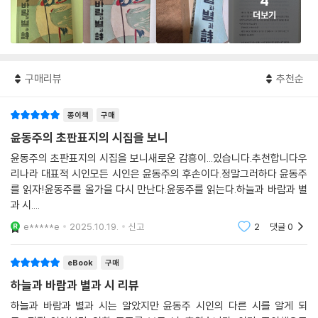
4
더보기
구매리뷰
추천순
종이책
구매
윤동주의 초판표지의 시집을 보니
윤동주의 초판표지의 시집을 보니새로운 감흥이...있습니다.추천합니다우
리나라 대표적 시인모든 시인은 윤동주의 후손이다.정말그러하다 윤동주
를 읽자!윤동주를 올가을 다시 만난다.윤동주를 읽는다.하늘과 바람과 별
과 시....
e*****e
2025.10.19.
신고
2
댓글
0
eBook
구매
하늘과 바람과 별과 시 리뷰
하늘과 바람과 별과 시는 알았지만 윤동주 시인의 다른 시를 알게 되