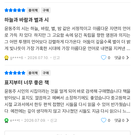
종이책
구매
하늘과 바람과 별과 시
윤동주의 시는 하늘, 바람, 별, 밤 같은 서정적이고 아름다운 자연의 언어
로 가득 차 있다. 하지만 그 고요함 속에 담긴 독립을 향한 염원과 의지는
그 어떤 투쟁의 언어보다 강렬하게 다가온다. 어둠이 깊을수록 별이 더 밝
게 빛나듯이 가장 가혹한 시대에 가장 아름다운 언어로 내면을 지켜낸 시
인의 모습에서 문학이 가진 힘이 느껴진다.
g****6
2026.07.10.
신고
0
댓글
0
종이책
구매
표지부터 너무 좋은 책
윤동주 시인의 시집이라는 것을 알게 되어 바로 검색해 구매했습니다.책을
받아보니 표지도 깔끔하고 예뻐서 소장하기에도 좋았습니다.중고등학교
시절 교과서에서 한두 편씩 접했던 시들을 다시 읽을 수 있어 반가웠습니
다. 예전에는 깊이 생각하지 않고 지나쳤던 시들도 지금 다시 읽으니 느낌
이 새롭게 다가왔습니다.시간을 두고 천천히 읽어보려고 합니다. 오래 곁
e***t
2026.07.09.
신고
0
댓글
0
에 두고 가끔씩 꺼