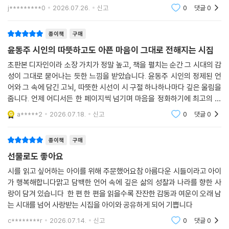
j*********0
2026.07.26.
신고
0
댓글
0
종이책
구매
윤동주 시인의 따뜻하고도 아픈 마음이 그대로 전해지는 시집
초판본 디자인이라 소장 가치가 정말 높고, 책을 펼치는 순간 그 시대의 감
성이 그대로 묻어나는 듯한 느낌을 받았습니다. 윤동주 시인의 정제된 언
어와 그 속에 담긴 고뇌, 따뜻한 시선이 시 구절 하나하나마다 깊은 울림을
줍니다. 언제 어디서든 한 페이지씩 넘기며 마음을 정화하기에 최고의 시
집입니다. 강력 추천합니다.
a*****2
2026.07.18.
신고
0
댓글
0
종이책
구매
선물로도 좋아요
시를 읽고 싶어하는 아이를 위해 주문했어요참 아름다운 시들이라고 아이
가 행복해합니다맑고 담백한 언어 속에 깊은 삶의 성찰과 나라를 향한 사
랑이 담겨 있습니다 한 편 한 편을 읽을수록 잔잔한 감동과 여운이 오래 남
는 시대를 넘어 사랑받는 시집을 아이와 공유하게 되어 기쁩니다
c********r
2026.07.14.
신고
0
댓글
0