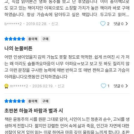
고, 직접 읽어본건 영화 동주를 보고 난 후였습니다. 이미 종이책으로
도 갖고 있는 책이지만 이북으로도 소장할 가치가 높은 책이라 바로 구매
하였습니다. 항상 가슴속에 담아두고 싶은 책입니다. 두고두고 읽어봐
도 항상 감동으로 젖게 되는 책이라 대한민국 국민 모두에게 정말 추천해
b******2
2019.02.28.
신고
2
댓글
0
주고 싶은 책이에요.
종이책
구매
나의 눈물버튼
어떤 인생이었을지 감히 가늠도 못할 정도로 먹먹한..쉽게 쓰여진 시 가 저
는 왜 이리도 슬플까요마음이 너무 아파요ㅠ보고 보고 또 봐도 질리지 않
고 이런 문장을 구사한 능력에 매번 반하고 또 매번 짠하고 슬프고 가슴이
아려옵니다오랫동안 간직하겠습니다
m******2
2026.02.19.
신고
1
댓글
0
종이책
구매
초판본 하늘과 바람과 별과 시
책은 윤동주의 시를 원문 그대로 담아, 시인이 느낀 청춘과 순수, 고뇌를 생
생하게 전합니다. 짧지만 강렬한 언어 속에 삶과 죽음, 인간과 자연에 대한
성찰이 담겨 있어 읽는 이로 하여금 마음 깊이 울림을 느끼게 합니다. 초판