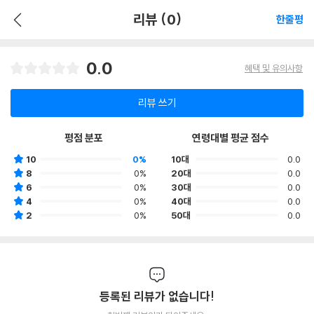
리뷰 (0)
한줄평
0.0
혜택 및 유의사항
리뷰 쓰기
평점 분포
연령대별 평균 점수
10
0%
10대
0.0
8
0%
20대
0.0
6
0%
30대
0.0
4
0%
40대
0.0
2
0%
50대
0.0
등록된 리뷰가 없습니다!