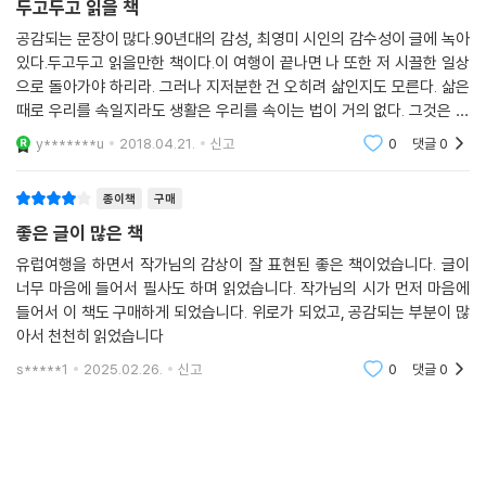
두고두고 읽을 책
공감되는 문장이 많다.90년대의 감성, 최영미 시인의 감수성이 글에 녹아
있다.두고두고 읽을만한 책이다.이 여행이 끝나면 나 또한 저 시끌한 일상
으로 돌아가야 하리라. 그러나 지저분한 건 오히려 삶인지도 모른다. 삶은
때로 우리를 속일지라도 생활은 우리를 속이는 법이 거의 없다. 그것은 때
맞춰 먹여주고 문지르고 닦아주기만 하면 결코 우리를 배반하지 않는다.
y*******u
2018.04.21.
신고
0
댓글
0
일상은 위대하다
종이책
구매
좋은 글이 많은 책
유럽여행을 하면서 작가님의 감상이 잘 표현된 좋은 책이었습니다. 글이
너무 마음에 들어서 필사도 하며 읽었습니다. 작가님의 시가 먼저 마음에
들어서 이 책도 구매하게 되었습니다. 위로가 되었고, 공감되는 부분이 많
아서 천천히 읽었습니다
s*****1
2025.02.26.
신고
0
댓글
0