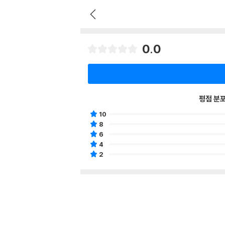
0.0
평점 분
10
8
6
4
2