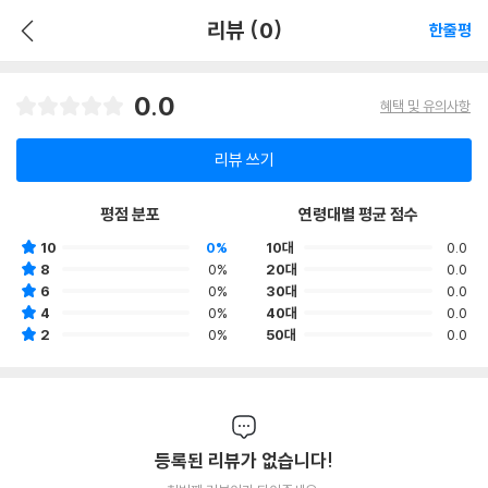
리뷰 (0)
한줄평
0.0
혜택 및 유의사항
리뷰 쓰기
평점 분포
연령대별 평균 점수
10
0%
10대
0.0
8
0%
20대
0.0
6
0%
30대
0.0
4
0%
40대
0.0
2
0%
50대
0.0
등록된 리뷰가 없습니다!