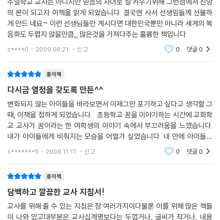
주일학교 교사는 아니지만 믿음의 자녀로 잘 키우기위해 그런점에서 신앙
의 본이 되고자 이첵을 읽게 되었습니다. 결국엔 사서 선생임들께 선물하
게 만드 네요~ 이런 선생님들만 계시다면 대한민국뿐만 아니라 세계의 복
음화도 두렵지 않을만큼,, 많은것을 가져다주는 훌륭한 책입니다
c****0
2009.08.21.
신고
0
댓글
0
종이책
다시금 열정을 갖도록 만든^^
변화되지 않는 아이들을 바라보면서 이제그만 포기하고 싶다고 생각할 그
때, 이책을 접하게 되었습니다. 초등학교 꿈을 이야기하는 시간에 교회학
교 교사가 꿈이라는 한 여학생의 이야기 속에서 부끄러움을 느꼈습니다.
내가 아이들에게 비춰지는 모습을 어떨가 싶었습니다. 내 안에 아이들을
향한 사랑이 너무도 부족하구나를 깨닫고 다시금 아이들에게 관심과 애정
s*******5
2008.11.11.
신고
0
댓글
0
을 보이기
종이책
담백하고 깔끔한 교사 지침서!
교사를 위해 줄 수 있는 지침은 참 여러가지이다물론 이를 위해 많은 책들
이 나와 있고대부분은 교사십계명보다는 두껍거나, 글씨가 작거나, 내용