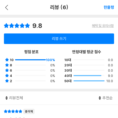
리뷰 (6)
한줄평
9.8
혜택 및 유의사항
리뷰 쓰기
평점 분포
연령대별 평균 점수
10
100%
10대
0.0
8
0%
20대
0.0
6
0%
30대
0.0
4
0%
40대
9.0
2
0%
50대
10.0
리뷰전체
추천순
종이책