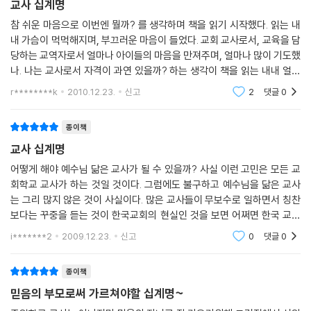
교사 십계명
참 쉬운 마음으로 이번엔 뭘까? 를 생각하며 책을 읽기 시작했다. 읽는 내
내 가슴이 먹먹해지며, 부끄러운 마음이 들었다. 교회 교사로서, 교육을 담
당하는 교역자로서 얼마나 아이들의 마음을 만져주며, 얼마나 많이 기도했
나. 나는 교사로서 자격이 과연 있을까? 하는 생각이 책을 읽는 내내 얼마
나 들었는지 모른다. 일년에 한 번 씩 교사대학을 진행해 오면서, 그들의 노
r********k
2010.12.23.
신고
2
댓글
0
고와 여
종이책
교사 십계명
어떻게 해야 예수님 닮은 교사가 될 수 있을까? 사실 이런 고민은 모든 교
회학교 교사가 하는 것일 것이다. 그럼에도 불구하고 예수님을 닮은 교사
는 그리 많지 않은 것이 사실이다. 많은 교사들이 무보수로 일하면서 칭찬
보다는 꾸중을 듣는 것이 한국교회의 현실인 것을 보면 어쩌면 한국 교회
안에 좋은 교사들이 드물기 때문은 아닌가하는 생각이 든다. 나도 교회 생
i*******2
2009.12.23.
신고
0
댓글
0
활을 하다가 보면
종이책
믿음의 부모로써 가르쳐야할 십계명~