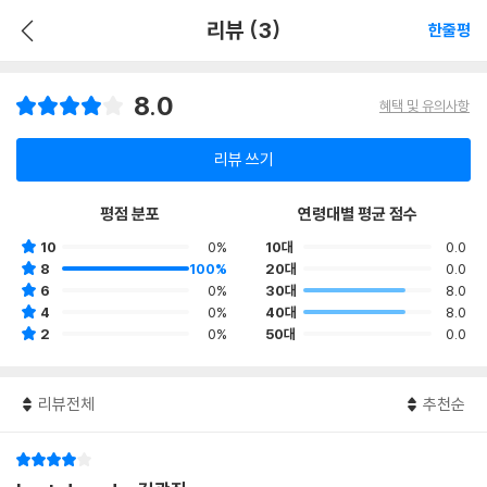
리뷰 (3)
한줄평
8.0
혜택 및 유의사항
리뷰 쓰기
평점 분포
연령대별 평균 점수
10
0%
10대
0.0
8
100%
20대
0.0
6
0%
30대
8.0
4
0%
40대
8.0
2
0%
50대
0.0
리뷰전체
추천순