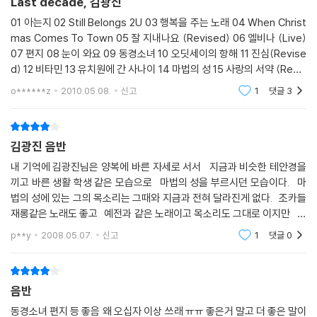
Last decade, 김광진
01 아는지 02 Still Belongs 2U 03 행복을 주는 노래 04 When Christ
mas Comes To Town 05 잘 지내나요 (Revised) 06 엘비나 (Live)
07 편지 08 눈이 와요 09 동경소녀 10 오딧세이의 항해 11 진심(Revise
d) 12 비타민 13 유치원에 간 사나이 14 마법의 성 15 사랑의 서약 (Revis
ed) 김광진씨의 노래를 좋아하지만 다양하게 듣던 편은 아니었다. 가장
o******z
2010.05.08.
신고
1
댓글
3
최근에 발매된 5집은 전
김광진 음반
내 기억에 김광진님은 양복에 바른 자세로 서서 지금과 비슷한 테안경을
끼고 바른 생활 학생 같은 모습으로 마법의 성을 부르시던 모습이다. 마
법의 성에 있는 그의 목소리는 그때와 지금과 전혀 달라진게 없다. 조카들
재롱같은 노래도 좋고 예전과 같은 노래이고 목소리도 그대로 이지만 음
악 느낌을 글로 쓰는 재주가 없어서 뭐라 쓰긴 힘들지만 듣고
p**y
2008.05.07.
신고
1
댓글
0
음반
동경소녀 편지 등 좋음 왜 오십자 이상 쓰래 ㅠㅠ 좋은거 말고 더 좋은 말이